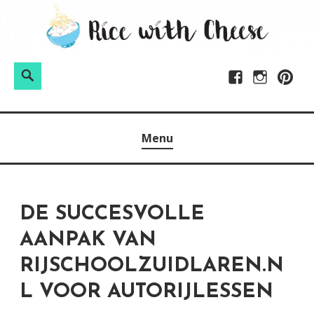
Skip
to
content
Search
Facebook
Instagram
Pintere
Menu
DE SUCCESVOLLE
AANPAK VAN
RIJSCHOOLZUIDLAREN.N
L VOOR AUTORIJLESSEN