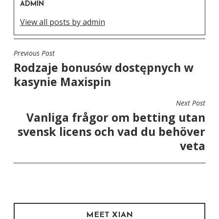
ADMIN
View all posts by admin
Previous Post
POST
Rodzaje bonusów dostępnych w
NAVIGATION
kasynie Maxispin
Next Post
Vanliga frågor om betting utan
svensk licens och vad du behöver
veta
MEET XIAN