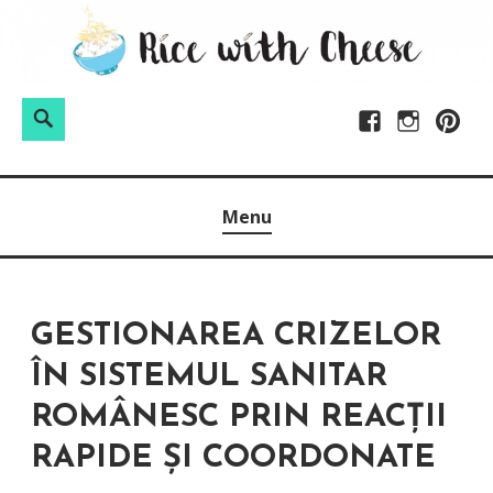
Skip
to
content
Search
Facebook
Instagram
Pintere
Menu
GESTIONAREA CRIZELOR
ÎN SISTEMUL SANITAR
ROMÂNESC PRIN REACȚII
RAPIDE ȘI COORDONATE