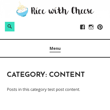
Skip
to
content
Search
Facebook
Instagram
Pintere
Menu
CATEGORY:
CONTENT
Posts in this category test post content.